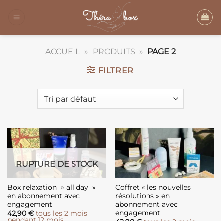
Passer
au
contenu
ACCUEIL
»
PRODUITS
»
PAGE 2
FILTRER
RUPTURE DE STOCK
Box relaxation » all day »
Coffret « les nouvelles
en abonnement avec
résolutions » en
engagement
abonnement avec
engagement
42,90
€
tous les 2 mois
pendant 12 mois