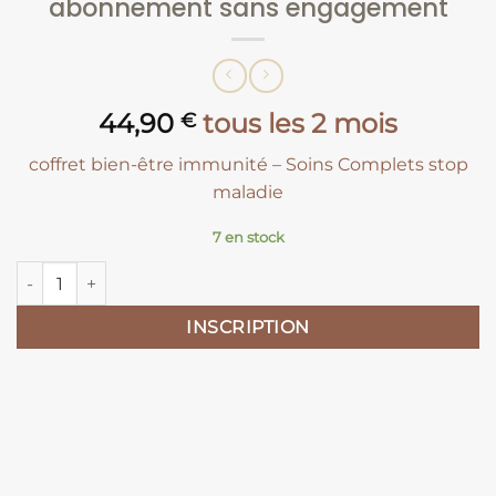
abonnement sans engagement
44,90
tous les 2 mois
€
coffret bien-être immunité – Soins Complets stop
maladie
7 en stock
quantité
de
Coffret
INSCRIPTION
bien-
être
«
Immunité
»
en