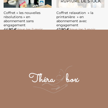
RUPTURE DE STOCK
Coffret « les nouvelles
Coffret relaxation » la
résolutions » en
printanière » en
abonnement sans
abonnement avec
engagement
engagement
44,90
€
tous les 2 mois
42,90
€
tous les 2 mois
pendant 12 mois
INSCRIPTION
LIRE PLUS