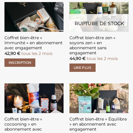
RUPTURE DE STOCK
Coffret bien-être «
Coffret bien-être zen «
Immunité » en abonnement
soyons zen » en
avec engagement
abonnement sans
engagement
42,90
€
tous les 2 mois
44,90
€
tous les 2 mois
INSCRIPTION
LIRE PLUS
Coffret bien-être «
Coffret bien-être « Équilibre
cocooning » en
» en abonnement avec
abonnement avec
engagement