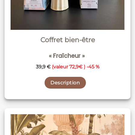
Coffret bien-être
« Fraîcheur »
39,9 €
(valeur 72,9€ ) -45 %
Description