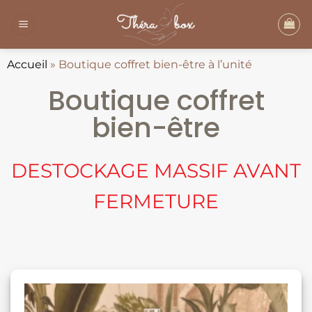
Passer
au
contenu
Accueil
»
Boutique coffret bien-être à l’unité
Boutique coffret
bien-être
DESTOCKAGE MASSIF AVANT
FERMETURE