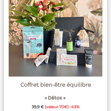
Coffret bien-être équilibre
« Détox »
39,9 €
(valeur 70€) -43%