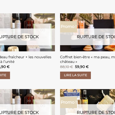
Promo !
UPTURE DE STOCK
RUPTURE DE STO
deau fraîcheur + les nouvelles
Coffret bien-être « ma peau, 
à l’unité
château »
e
Le
Le
Le
5,90
€
88,10
€
59,90
€
ix
prix
prix
prix
itial
actuel
initial
actuel
UITE
LIRE LA SUITE
ait :
est :
était :
est :
3,60 €.
75,90 €.
88,10 €.
59,90 €.
Promo !
UPTURE DE STOCK
RUPTURE DE STO