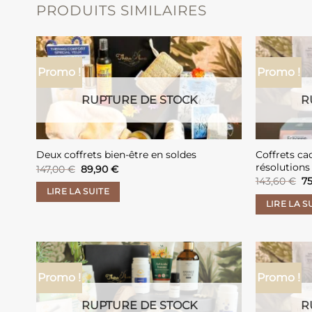
PRODUITS SIMILAIRES
Promo !
Promo !
RUPTURE DE STOCK
R
Coffrets ca
Deux coffrets bien-être en soldes
résolutions 
Le
Le
147,00
€
89,90
€
prix
prix
L
143,60
€
7
initial
actuel
pr
LIRE LA SUITE
était :
est :
in
LIRE LA S
147,00 €.
89,90 €.
ét
14
Promo !
Promo !
RUPTURE DE STOCK
R