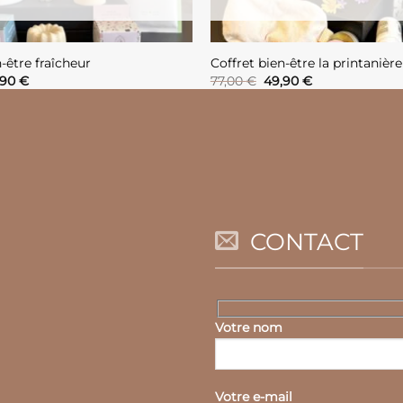
-être fraîcheur
Coffret bien-être la printanière
Le
Le
Le
,90
€
77,00
€
49,90
€
x
prix
prix
prix
tial
actuel
initial
actuel
UITE
LIRE LA SUITE
it :
est :
était :
est :
90 €.
39,90 €.
77,00 €.
49,90 €.
CONTACT
Votre nom
Votre e-mail