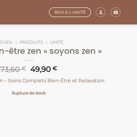
BOX À L'UNITÉ
CUEIL
»
PRODUITS
»
UNITÉ
en-être zen « soyons zen »
Le
Le
73,60
49,90
€
€
prix
prix
en – Soins Complets Bien-Être et Relaxation
initial
actuel
était :
est :
Rupture de stock
73,60 €.
49,90 €.