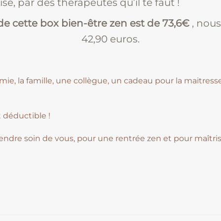
se, par des thérapeutes qu’il te faut !
 de cette box bien-être zen est de 73,6€
, nous
42,90 euros.
ie, la famille, une collègue, un cadeau pour la maitres
t déductible !
prendre soin de vous, pour une rentrée zen et pour maîtri