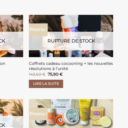
Promo !
CK
RUPTURE DE STOCK
mon
Coffrets cadeau cocooning + les nouvelles
résolutions à l’unité
Le
Le
143,60
€
75,90
€
prix
prix
initial
actuel
LIRE LA SUITE
était :
est :
143,60 €.
75,90 €.
Promo !
CK