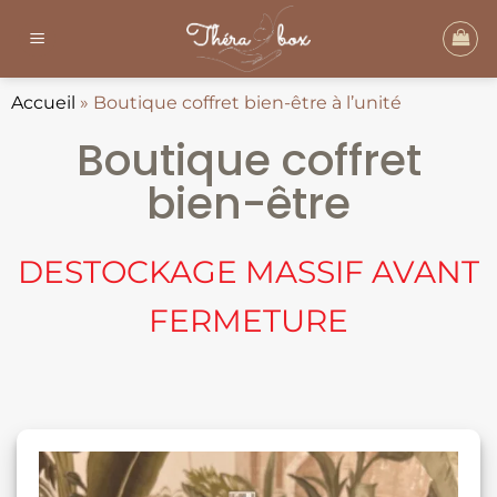
Passer
au
contenu
Accueil
»
Boutique coffret bien-être à l’unité
Boutique coffret
bien-être
DESTOCKAGE MASSIF AVANT
FERMETURE