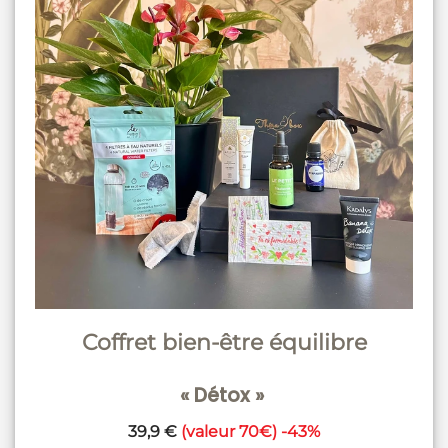
Coffret bien-être équilibre
« Détox »
39,9 €
(valeur 70€) -43%