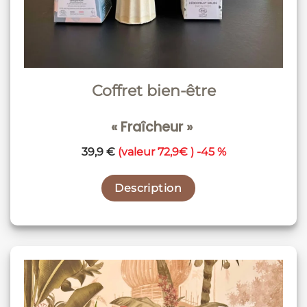
Coffret bien-être
« Fraîcheur »
39,9 €
(valeur 72,9€ ) -45 %
Description